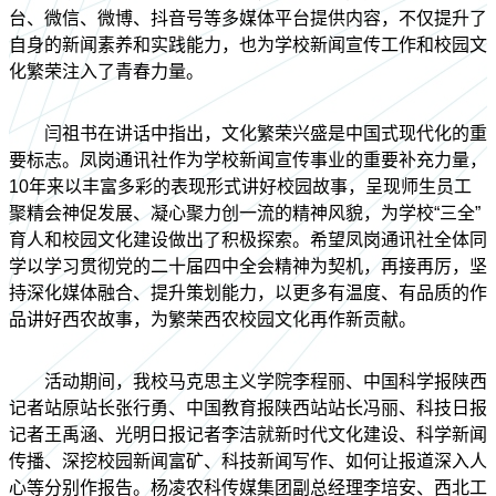
台、微信、微博、抖音号等多媒体平台提供内容，不仅提升了
自身的新闻素养和实践能力，也为学校新闻宣传工作和校园文
化繁荣注入了青春力量。
闫祖书在讲话中指出，文化繁荣兴盛是中国式现代化的重
要标志。凤岗通讯社作为学校新闻宣传事业的重要补充力量，
10年来以丰富多彩的表现形式讲好校园故事，呈现师生员工
聚精会神促发展、凝心聚力创一流的精神风貌，为学校“三全”
育人和校园文化建设做出了积极探索。希望凤岗通讯社全体同
学以学习贯彻党的二十届四中全会精神为契机，再接再厉，坚
持深化媒体融合、提升策划能力，以更多有温度、有品质的作
品讲好西农故事，为繁荣西农校园文化再作新贡献。
活动期间，我校马克思主义学院李程丽、中国科学报陕西
记者站原站长张行勇、中国教育报陕西站站长冯丽、科技日报
记者王禹涵、光明日报记者李洁就新时代文化建设、科学新闻
传播、深挖校园新闻富矿、科技新闻写作、如何让报道深入人
心等分别作报告。杨凌农科传媒集团副总经理李培安、西北工